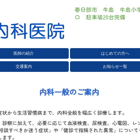
春日部市 牛島
牛島小
口
駐車場20台完備
医師の紹介
はじめての方へ
交通案内
お知らせ一覧
内科一般のご案内
症状から生活習慣病まで、内科全般を幅広く診療します。
・診察に加えて、必要に応じて血液検査、尿検査、心電図、レ
に相談すべきか迷う症状」や「健診で指摘された異常」について
します。