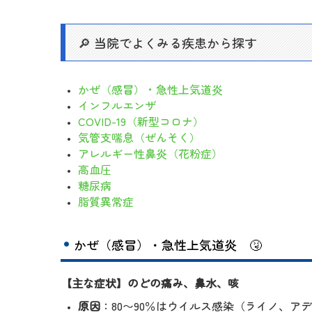
当院でよくみる疾患から探す
🔎
かぜ（感冒）・急性上気道炎
インフルエンザ
COVID-19（新型コロナ）
気管支喘息（ぜんそく）
アレルギー性鼻炎（花粉症）
高血圧
糖尿病
脂質異常症
かぜ（感冒）・急性上気道炎
🤧
【主な症状】のどの痛み、鼻水、咳
原因
：80〜90％はウイルス感染（ライノ、ア