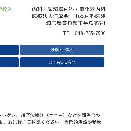
学校入
内科・循環器内科・消化器内科
医療法人仁厚会 山本内科医院
埼玉県春日部市牛島956-1
TEL:
048-755-7500
診療のご案内
内科一般のご案内
循環器内科のご案内
消化器内科のご案内
健診異常の方へ
胃カメラ
CT検査
健康診断・がん検診
睡眠時無呼吸症候群・いびき
ワクチン・予防接種
よくあるご質問
ントゲン、超音波検査（エコー）などを組み合わ
も、お気軽にご相談ください。専門的治療や精密