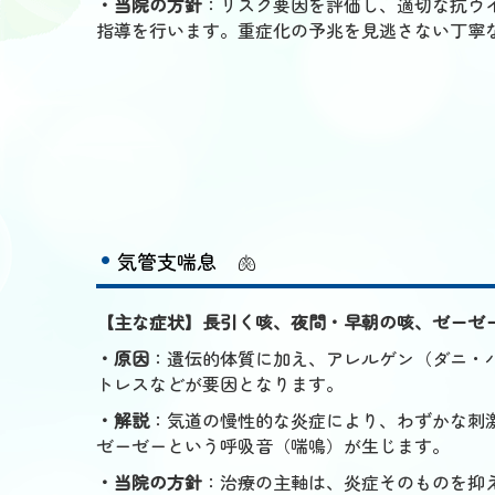
・当院の方針
：リスク要因を評価し、適切な抗ウ
指導を行います。重症化の予兆を見逃さない丁寧
気管支喘息
🫁
【主な症状】長引く咳、夜間・早朝の咳、ゼーゼ
・原因
：遺伝的体質に加え、アレルゲン（ダニ・
トレスなどが要因となります。
・解説
：気道の慢性的な炎症により、わずかな刺
ゼーゼーという呼吸音（喘鳴）が生じます。
・当院の方針
：治療の主軸は、炎症そのものを抑