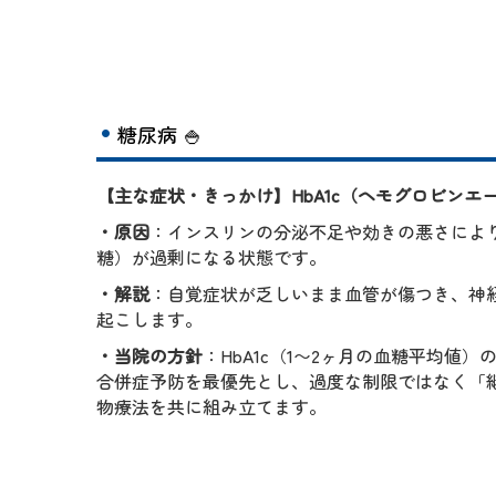
糖尿病
🍚
【主な症状・きっかけ】HbA1c（ヘモグロビンエ
・原因
：インスリンの分泌不足や効きの悪さによ
糖）が過剰になる状態です。
・解説
：自覚症状が乏しいまま血管が傷つき、神
起こします。
・当院の方針
：HbA1c（1〜2ヶ月の血糖平均値
合併症予防を最優先とし、過度な制限ではなく「
物療法を共に組み立てます。