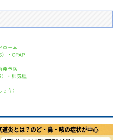
ドローム
）・CPAP
再発予防
患）・肺気腫
しょう）